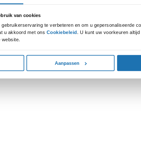
ruik van cookies
ion has occurred while loading
www.autohoogenboom.nl
(see the
gebruikerservaring te verbeteren en om u gepersonaliseerde co
gaat u akkoord met ons
Cookiebeleid
. U kunt uw voorkeuren altij
 website.
Aanpassen