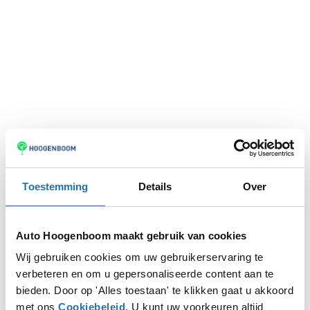
Toestemming
Details
Over
Auto Hoogenboom maakt gebruik van cookies
Wij gebruiken cookies om uw gebruikerservaring te
verbeteren en om u gepersonaliseerde content aan te
Application error: a
client
-side exception has occurred while
bieden. Door op 'Alles toestaan' te klikken gaat u akkoord
met ons
Cookiebeleid
. U kunt uw voorkeuren altijd
loading
www.autohoogenboom.nl
(see the
browser console
for