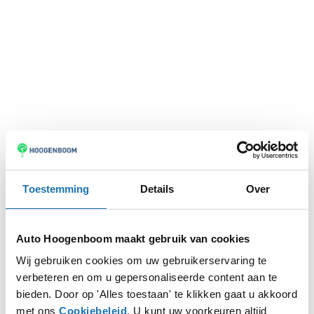
Toestemming
Details
Over
Auto Hoogenboom maakt gebruik van cookies
Wij gebruiken cookies om uw gebruikerservaring te
verbeteren en om u gepersonaliseerde content aan te
Application error: a
client
-side exception has occurred while
bieden. Door op 'Alles toestaan' te klikken gaat u akkoord
met ons
Cookiebeleid
. U kunt uw voorkeuren altijd
loading
www.autohoogenboom.nl
(see the
browser console
for