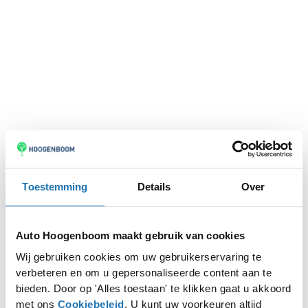
Toestemming
Details
Over
Auto Hoogenboom maakt gebruik van cookies
Wij gebruiken cookies om uw gebruikerservaring te
verbeteren en om u gepersonaliseerde content aan te
Application error: a
client
-side exception has occurred while
bieden. Door op 'Alles toestaan' te klikken gaat u akkoord
met ons
Cookiebeleid
. U kunt uw voorkeuren altijd
loading
www.autohoogenboom.nl
(see the
browser console
for