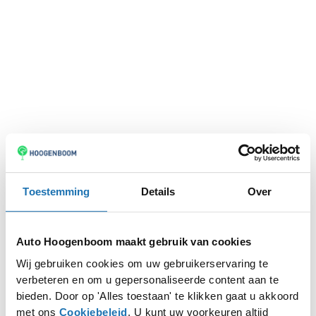
Toestemming
Details
Over
Auto Hoogenboom maakt gebruik van cookies
Wij gebruiken cookies om uw gebruikerservaring te
verbeteren en om u gepersonaliseerde content aan te
Application error: a
client
-side exception has occurred while
bieden. Door op 'Alles toestaan' te klikken gaat u akkoord
met ons
Cookiebeleid
. U kunt uw voorkeuren altijd
loading
www.autohoogenboom.nl
(see the
browser console
for