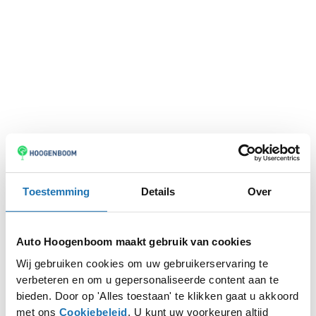
Toestemming
Details
Over
Auto Hoogenboom maakt gebruik van cookies
Wij gebruiken cookies om uw gebruikerservaring te
verbeteren en om u gepersonaliseerde content aan te
Application error: a
client
-side exception has occurred while
bieden. Door op 'Alles toestaan' te klikken gaat u akkoord
met ons
Cookiebeleid
. U kunt uw voorkeuren altijd
loading
www.autohoogenboom.nl
(see the
browser console
for