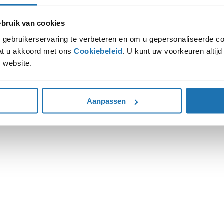
ruik van cookies
ion has occurred while loading
www.autohoogenboom.nl
(see the
gebruikerservaring te verbeteren en om u gepersonaliseerde co
gaat u akkoord met ons
Cookiebeleid
. U kunt uw voorkeuren altij
 website.
Aanpassen