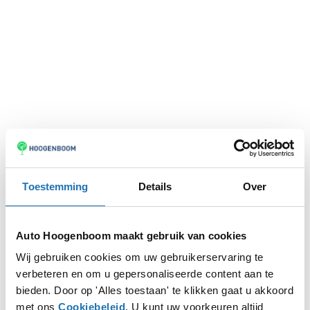
Toestemming
Details
Over
Auto Hoogenboom maakt gebruik van cookies
Wij gebruiken cookies om uw gebruikerservaring te
verbeteren en om u gepersonaliseerde content aan te
Application error: a
client
-side exception has occurred while
bieden. Door op 'Alles toestaan' te klikken gaat u akkoord
met ons
Cookiebeleid
. U kunt uw voorkeuren altijd
loading
www.autohoogenboom.nl
(see the
browser console
for