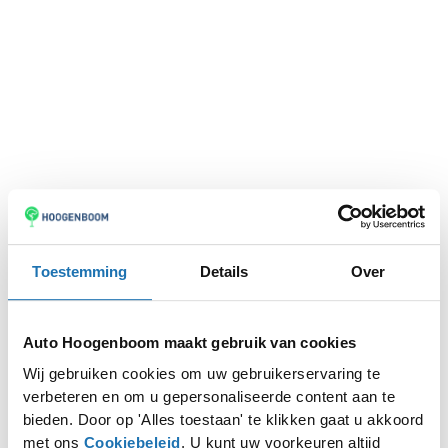
Toestemming
Details
Over
Auto Hoogenboom maakt gebruik van cookies
Wij gebruiken cookies om uw gebruikerservaring te
verbeteren en om u gepersonaliseerde content aan te
Application error: a
client
-side exception has occurred while
bieden. Door op 'Alles toestaan' te klikken gaat u akkoord
met ons
Cookiebeleid
. U kunt uw voorkeuren altijd
loading
www.autohoogenboom.nl
(see the
browser console
for