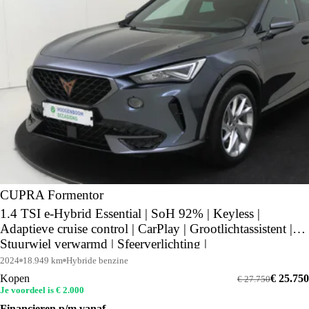
CUPRA Formentor
1.4 TSI e-Hybrid Essential | SoH 92% | Keyless |
Adaptieve cruise control | CarPlay | Grootlichtassistent |
Stuurwiel verwarmd | Sfeerverlichting |
2024
18.949 km
Hybride benzine
Kopen
€ 25.750
€ 27.750
Je voordeel is € 2.000
Financieren p/m vanaf