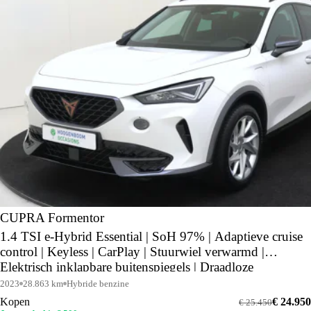
CUPRA Formentor
1.4 TSI e-Hybrid Essential | SoH 97% | Adaptieve cruise
control | Keyless | CarPlay | Stuurwiel verwarmd |
Elektrisch inklapbare buitenspiegels | Draadloze
telefoonlader |
2023
28.863 km
Hybride benzine
Kopen
€ 24.950
€ 25.450