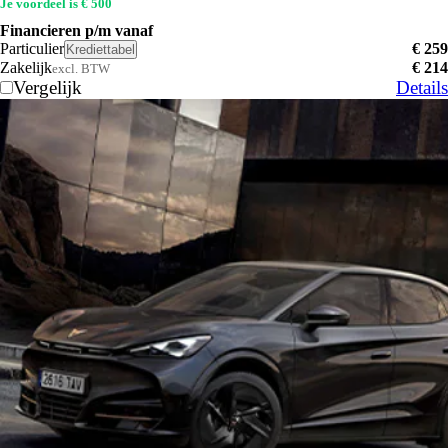
Je voordeel is € 500
Financieren p/m vanaf
Particulier
€ 259
Krediettabel
Zakelijk
€ 214
excl. BTW
Vergelijk
Details