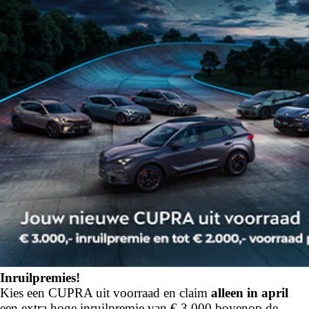
Inruilpremies!
Kies een CUPRA uit voorraad en claim
alleen in april
een extra hoge inruilpremie van € 3.000 bovenop de