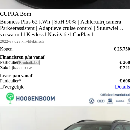
CUPRA Born
Business Plus 62 kWh | SoH 90% | Achteruitrijcamera |
Parkeerassistent | Adaptieve cruise control | Stuurwiel
verwarmd | Keyless | Navigatie | CarPlay |
2022
37.029 km
Elektrisch
Kopen
€ 25.750
Financieren p/m vanaf
Particulier
€ 268
Krediettabel
Zakelijk
€ 221
excl. BTW
Lease p/m vanaf
Particulier*
€ 606
Vergelijk
Details