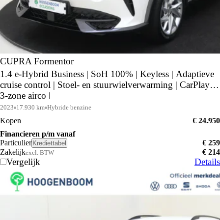
CUPRA Formentor
1.4 e-Hybrid Business | SoH 100% | Keyless | Adaptieve
cruise control | Stoel- en stuurwielverwarming | CarPlay |
3-zone airco |
2023
17.930 km
Hybride benzine
Kopen
€ 24.950
Financieren p/m vanaf
Particulier
€ 259
Krediettabel
Zakelijk
€ 214
excl. BTW
Vergelijk
Details