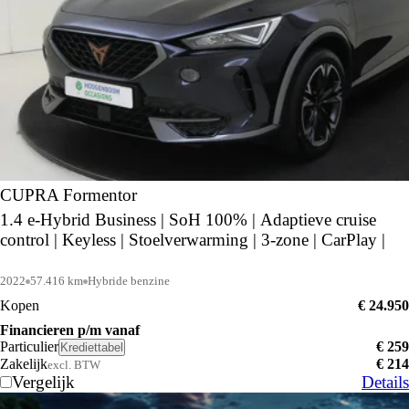
CUPRA Formentor
1.4 e-Hybrid Business | SoH 100% | Adaptieve cruise
control | Keyless | Stoelverwarming | 3-zone | CarPlay |
2022
57.416 km
Hybride benzine
Kopen
€ 24.950
Financieren p/m vanaf
Particulier
€ 259
Krediettabel
Zakelijk
€ 214
excl. BTW
Vergelijk
Details