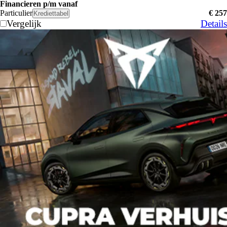
Financieren p/m vanaf
Particulier
€ 257
Krediettabel
Vergelijk
Details