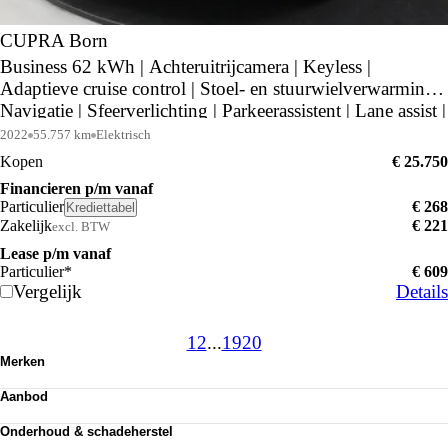
CUPRA Born
Business 62 kWh | Achteruitrijcamera | Keyless |
Adaptieve cruise control | Stoel- en stuurwielverwarming |
Navigatie | Sfeerverlichting | Parkeerassistent | Lane assist |
2022
55.757 km
Elektrisch
Kopen
€ 25.750
Financieren p/m vanaf
Particulier
€ 268
Krediettabel
Zakelijk
€ 221
excl. BTW
Lease p/m vanaf
Particulier*
€ 609
Vergelijk
Details
1
2
...
19
20
Merken
Volkswagen
Aanbod
Audi
Totale voorraad
SEAT
Onderhoud & schadeherstel
Voorraad nieuw
Škoda