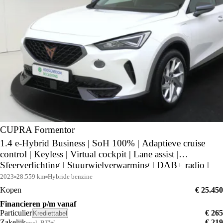
CUPRA Formentor
1.4 e-Hybrid Business | SoH 100% | Adaptieve cruise
control | Keyless | Virtual cockpit | Lane assist |
Sfeerverlichting | Stuurwielverwarming | DAB+ radio |
2023
28.559 km
Hybride benzine
Kopen
€ 25.450
Financieren p/m vanaf
Particulier
€ 265
Krediettabel
Zakelijk
€ 219
excl. BTW