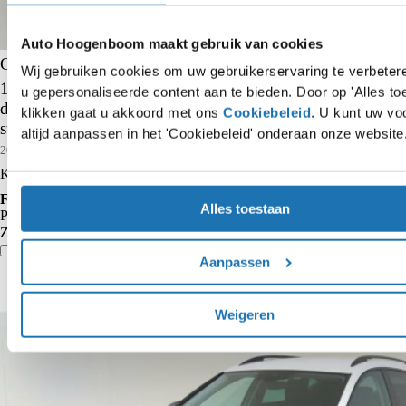
Auto Hoogenboom maakt gebruik van cookies
CUPRA Formentor
Wij gebruiken cookies om uw gebruikerservaring te verbete
1.4 e-Hybrid VZ Performance | SoH 93% | Adaptieve
u gepersonaliseerde content aan te bieden. Door op 'Alles to
demping | Dodehoek detectie | Keyless | Stoel- en
klikken gaat u akkoord met ons
Cookiebeleid
. U kunt uw vo
stuurwielverwarming | Navigatie | Parkeerassistent |
altijd aanpassen in het 'Cookiebeleid' onderaan onze website
Adaptieve cruise control |
2021
44.370 km
Hybride benzine
Kopen
€ 25.450
Financieren p/m vanaf
Alles toestaan
Particulier
€ 265
Krediettabel
Zakelijk
€ 219
excl. BTW
Vergelijk
Details
Aanpassen
Weigeren