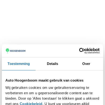
Toestemming
Details
Over
Auto Hoogenboom maakt gebruik van cookies
Wij gebruiken cookies om uw gebruikerservaring te
verbeteren en om u gepersonaliseerde content aan te
Application error: a
client
-side exception has occurred while
bieden. Door op 'Alles toestaan' te klikken gaat u akkoord
met ons
Cookiebeleid
. U kunt uw voorkeuren altijd
loading
www.autohoogenboom.nl
(see the
browser console
for