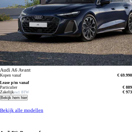
Private lease prijs
Zakelijke lease prijs
Shortlease prijs
Actieradius
Accucapaciteit
Accu laadtijd
Batterijconditie (%)
Accu snellaadtijd
Audi A6 Avant
Kopen vanaf
€ 69.990
Lease p/m vanaf
Aantal zitplaatsen
Particulier
€ 889
Zakelijk
€ 973
excl. BTW
Bekijk hem hier
Bekijk alle modellen
Waar Audi grenzen verlegd
Audi RS