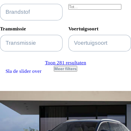
Transmissie
Voertuigsoort
Toon 281 resultaten
Meer filters
Sla de slider over
Basiskleur
Voorraad status
Ontdek de Audi modellen
Carrosserie
BTW/Marge