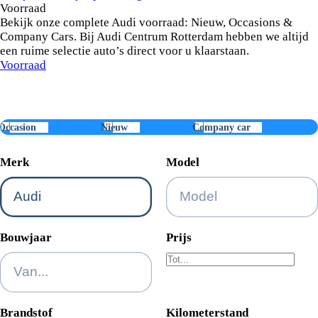
Voorraad
Bekijk onze complete Audi voorraad: Nieuw, Occasions &
Company Cars. Bij Audi Centrum Rotterdam hebben we altijd
een ruime selectie auto’s direct voor u klaarstaan.
Voorraad
Ontdek onze
Audi
voorraad
Occasion
Nieuw
Company car
Merk
Model
Bouwjaar
Prijs
Brandstof
Kilometerstand