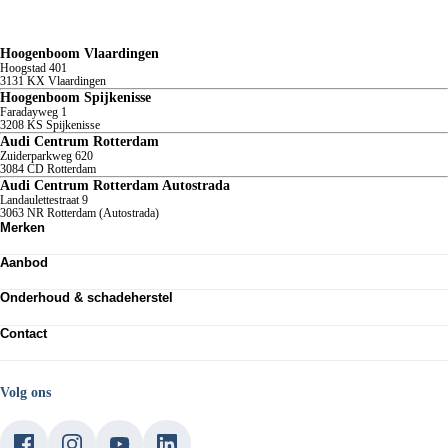
Hoogenboom Vlaardingen
Hoogstad
401
3131 KX
Vlaardingen
Hoogenboom Spijkenisse
Faradayweg
1
3208 KS
Spijkenisse
Audi Centrum Rotterdam
Zuiderparkweg
620
3084 CD
Rotterdam
Audi Centrum Rotterdam Autostrada
Landaulettestraat
9
3063 NR
Rotterdam (Autostrada)
Merken
Volkswagen
Aanbod
Audi
SEAT
Totale voorraad
Škoda
Onderhoud & schadeherstel
Voorraad nieuw
Volkswagen Bedrijfswagens
Voorraad occasions
Werkplaatsafspraak maken
CUPRA
Private lease
Contact
APK keuring
Audi RS
Zakelijke lease
Express Service
Neem contact op
Shortlease
Bandenservice
Vestigingen
Verhuur
Schadeherstel
Werken bij Hoogenboom
Volg ons
Acties
Service en onderhoud
Over ons
Elektrisch rijden
Garantievoorwaarden occasions
Hoogenboomers
Plug-In Hybride
Service blogs
Laadpaal & laadpas