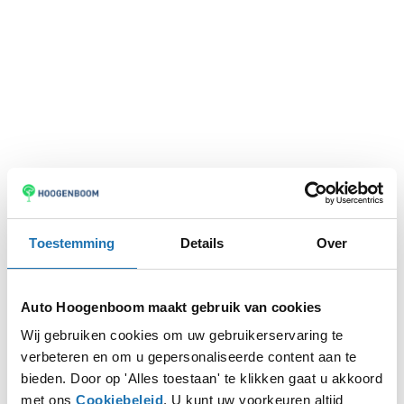
Toestemming
Details
Over
Auto Hoogenboom maakt gebruik van cookies
Wij gebruiken cookies om uw gebruikerservaring te
verbeteren en om u gepersonaliseerde content aan te
Application error: a
client
-side exception has occurred while
bieden. Door op 'Alles toestaan' te klikken gaat u akkoord
met ons
Cookiebeleid
. U kunt uw voorkeuren altijd
loading
www.autohoogenboom.nl
(see the
browser console
for