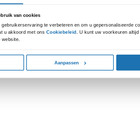
ruik van cookies
ion has occurred while loading
www.autohoogenboom.nl
(see the
gebruikerservaring te verbeteren en om u gepersonaliseerde co
gaat u akkoord met ons
Cookiebeleid
. U kunt uw voorkeuren altij
 website.
Aanpassen