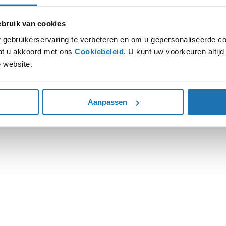
ruik van cookies
ion has occurred while loading
www.autohoogenboom.nl
(see the
gebruikerservaring te verbeteren en om u gepersonaliseerde co
gaat u akkoord met ons
Cookiebeleid
. U kunt uw voorkeuren altij
 website.
Aanpassen