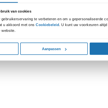
ruik van cookies
ion has occurred while loading
www.autohoogenboom.nl
(see the
gebruikerservaring te verbeteren en om u gepersonaliseerde co
gaat u akkoord met ons
Cookiebeleid
. U kunt uw voorkeuren altij
 website.
Aanpassen