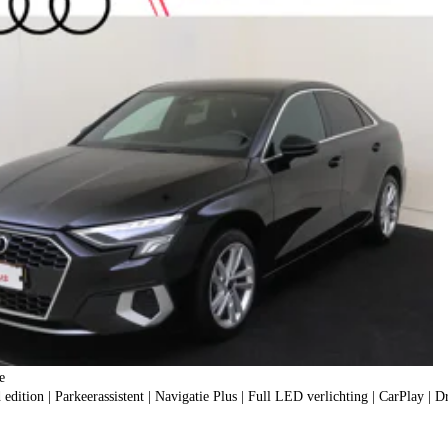
e
dition | Parkeerassistent | Navigatie Plus | Full LED verlichting | CarPlay | Dr