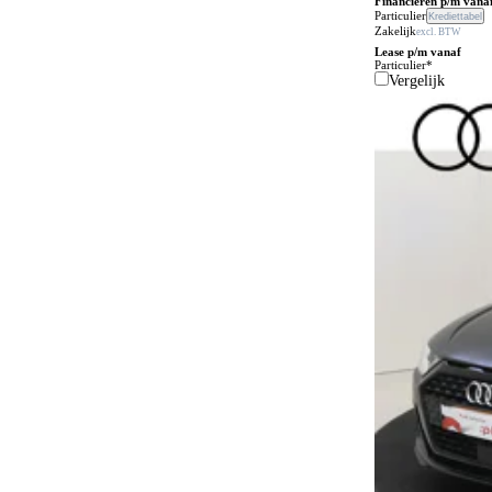
Financieren p/m vana
Q7
2
Particulier
Krediettabel
Achterruitverwarming
4
Zakelijk
excl. BTW
Q8
3
Lease p/m vanaf
Achterspoiler
6
Particulier*
Q8 Sportback e-tron
1
Vergelijk
Achteruitrijcamera
147
RS 3 Sportback
2
Actieve rijstrookassistent
130
RS 5 Avant
3
Adaptief schokdempingssysteem
27
RS 5 Limousine
1
Adaptieve bochtenverlichting
61
RS5 Avant
4
Adaptieve grootlichtassistent
124
SQ6
1
Adaptive cruise control
173
e-tron
14
Airbag bestuurder
197
e-tron GT
1
Airbag passagier
197
e-tron Sportback
5
Airbags
1
Airbags voor
22
Airconditioning
6
Airconditioning achter
94