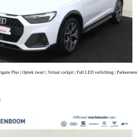
r
25 TFSI epic | Navigatie Plus | Optiek zwart | Virtual cockpit | Ful
f