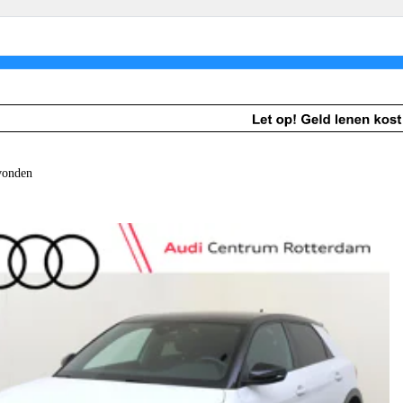
Schadeherstel
Schadeherstel
am
Ruitservice
vonden