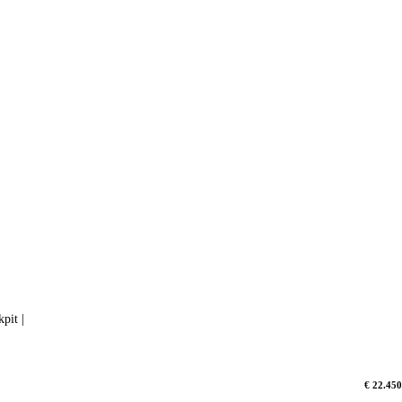
pit |
€ 22.450