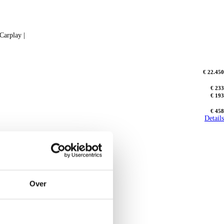
 Carplay |
€ 22.450
€ 233
€ 193
€ 458
Details
Over