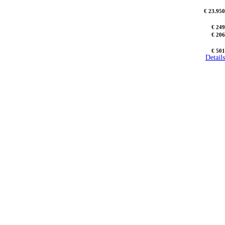
€ 23.950
€ 249
€ 206
€ 501
Details