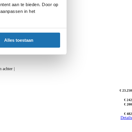
ntent aan te bieden. Door op
d aanpassen in het
Alles toestaan
n achter |
€ 23.250
€ 242
€ 200
€ 482
Details