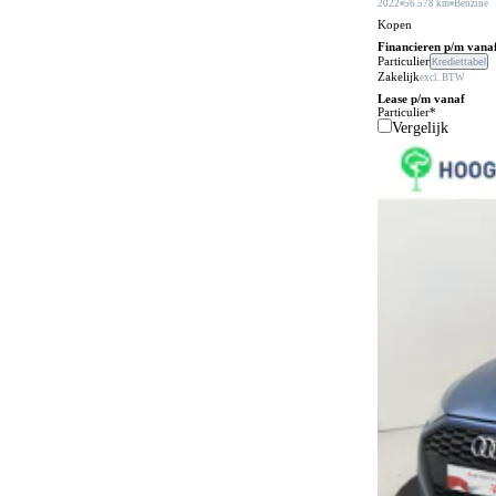
2022
56.578 km
Benzine
ESP
197
Kopen
Elektrisch bedienbaar dakraam
Financieren p/m vana
52
Particulier
Krediettabel
Zakelijk
excl. BTW
Elektrisch bedienbare achterklep
191
Lease p/m vanaf
Particulier*
Elektrisch bedienbare ramen
12
Vergelijk
Elektrisch bedienbare ramen achter
122
Elektrisch bedienbare ramen voor
122
Elektrisch bedienbare ramen voor en achter
15
Elektrisch inklapbare buitenspiegels
158
Elektrisch uitklapbare trekhaak
21
Elektrisch verstelbare bestuurdersstoel
16
Elektrisch verstelbare bestuurdersstoel met
71
geheugen
Elektrisch verstelbare buitenspiegels
221
Elektrisch verstelbare passagiersstoel
63