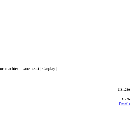
l LED verlichting | Parkeersensoren achter | Lane assist | Carplay |
€ 21.750
€ 226
Details