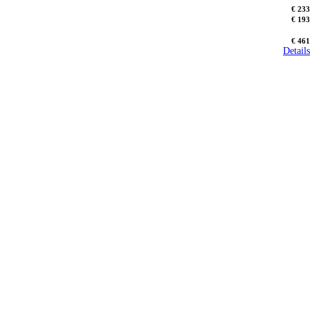
€ 233
€ 193
€ 461
Details