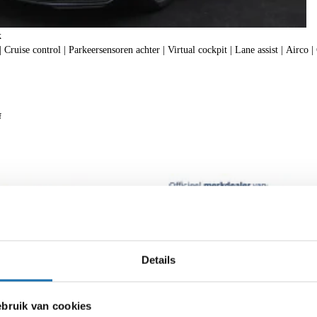
k
Cruise control | Parkeersensoren achter | Virtual cockpit | Lane assist | Airco |
f
Details
ruik van cookies