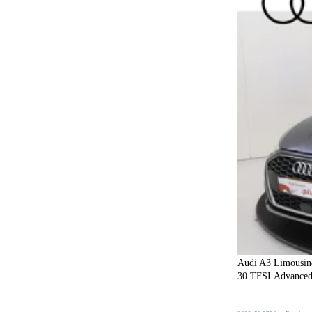
Carkit
91
Centrale deurvergrendeling
20
Centrale deurvergrendeling afstandbediend
126
Climate control
198
Comfortstoelen
1
Connected services
197
Cruise control
103
DVD speler
1
Dakrails
121
Dakspoiler
40
Dealer onderhouden
132
Audi A3 Limousin
Dodehoeksignalering
96
30 TFSI Advanced e
Draadloos opladen mobiele telefoon
119