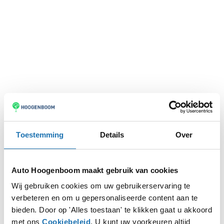
Toestemming
Details
Over
Auto Hoogenboom maakt gebruik van cookies
Wij gebruiken cookies om uw gebruikerservaring te
verbeteren en om u gepersonaliseerde content aan te
Application error: a
client
-side exception has occurred while
bieden. Door op 'Alles toestaan' te klikken gaat u akkoord
met ons
Cookiebeleid
. U kunt uw voorkeuren altijd
loading
www.autohoogenboom.nl
(see the
browser console
for