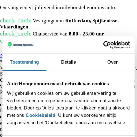
Wat is uw auto waard?
Ontvang een vrijblijvend inruilvoorstel voor uw auto.
check_circle
Vestigingen in
Rotterdam, Spijkenisse,
Vlaardingen
check_circle
Chatservice van
8.00 - 23.00 uur
check_circle
Meer dan
85 jaar ervaring
Kunnen wij u helpen?
Neem contact op
* Hoogenboom biedt de private leaseproducten aan van
Toestemming
Details
Over
Volkswagen Pon Financial Services. Volkswagen Private Lease,
SEAT Private Lease, Škoda Private lease. Audi Private Lease,
CUPRA Private Lease en XLEasy wordt onder de voorwaarden
Auto Hoogenboom maakt gebruik van cookies
van het Keurmerk Private Lease aangeboden door Volkswagen
Pon Financial Services, handelsnaam van Volkswagen Pon
Wij gebruiken cookies om uw gebruikerservaring te
Financial Services B.V., ingeschreven in het Handelsregister
verbeteren en om u gepersonaliseerde content aan te
onder nummer 20073305. Vanaf tarieven zijn o.b.v. private
bieden. Door op 'Alles toestaan' te klikken gaat u akkoord
lease inclusief btw, bij 60 maanden, 5.000 km per jaar, € 500
met ons
Cookiebeleid
. U kunt uw voorkeuren altijd
eigen risico en regio Utrecht. Tarieven kunnen per regio
aanpassen in het 'Cookiebeleid' onderaan onze website.
afwijken in verband met provinciale opcenten. Brandstof is
niet inbegrepen. Na jaar 1 bedraagt de tussentijdse
opzegvergoeding maximaal 40% van de resterende