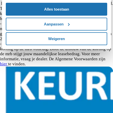
leasetermijnen. Afbeelding kan afwijken van de werkelijkheid.
Toetsing en registratie bij BKR te Tiel. De overheid bouwt de
Alles toestaan
korting op de motorrijtuigenbelasting (mrb) voor plug-in
hybride en elektrische auto’s in 2026 verder af.
- Elektrische auto’s: In 2026 geldt een korting van 30% op de
Aanpassen
mrb. Vooralsnog geldt deze korting ook in 2027 en 2028,
gevolgd door een verdere afbouw naar een korting van 25% in
2029. Vanaf 2030 vervalt de korting op de mrb volledig.
Weigeren
- Plug-in hybride auto’s: Vanaf 1 januari 2026 vervalt de
korting op de mrb volledig. Door de afbouw van de korting op
de mrb stijgt jouw maandelijkse leasebedrag. Voor meer
informatie, vraag je dealer. De Algemene Voorwaarden zijn
hier
te vinden.