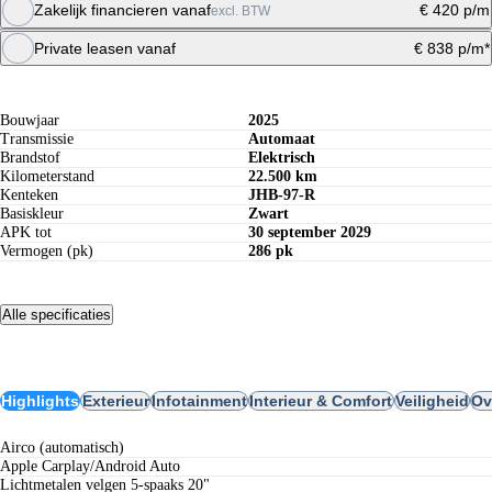
Zakelijk financieren vanaf
€ 420 p/m
excl. BTW
Maandbedrag berekenen
Private leasen vanaf
€ 838 p/m*
Specificaties
Maandbedrag berekenen
Offerte aanvragen
Bouwjaar
2025
Transmissie
Automaat
Brandstof
Elektrisch
Kilometerstand
22.500 km
Kenteken
JHB-97-R
Basiskleur
Zwart
APK tot
30 september 2029
Vermogen (pk)
286 pk
Alle specificaties
Opties
Highlights
Exterieur
Infotainment
Interieur & Comfort
Veiligheid
Ov
airco (automatisch)
Apple Carplay/Android Auto
lichtmetalen velgen 5-spaaks 20"