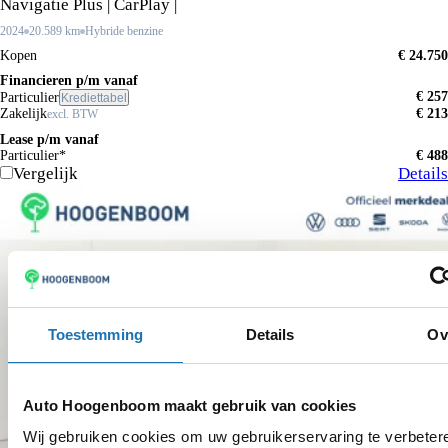
Navigatie Plus | CarPlay |
2024
20.589 km
Hybride benzine
Kopen
€ 24.750
Financieren p/m vanaf
€ 257
Particulier
Krediettabel
Zakelijk
€ 213
excl. BTW
Lease p/m vanaf
Particulier*
€ 488
Vergelijk
Details
Toestemming
Details
Ov
Auto Hoogenboom maakt gebruik van cookies
Wij gebruiken cookies om uw gebruikerservaring te verbete