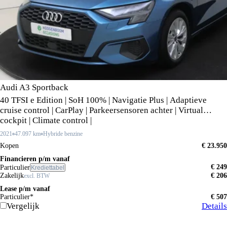
Audi A3 Sportback
40 TFSI e Edition | SoH 100% | Navigatie Plus | Adaptieve
cruise control | CarPlay | Parkeersensoren achter | Virtual
cockpit | Climate control |
2021
47.097 km
Hybride benzine
Kopen
€ 23.950
Financieren p/m vanaf
€ 249
Particulier
Krediettabel
Zakelijk
€ 206
excl. BTW
Lease p/m vanaf
Particulier*
€ 507
Vergelijk
Details