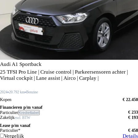
Audi A1 Sportback
25 TFSI Pro Line | Cruise control | Parkeersensoren achter |
Virtual cockpit | Lane assist | Airco | Carplay |
2024
20.792 km
Benzine
Kopen
€ 22.450
Financieren p/m vanaf
€ 233
Particulier
Krediettabel
Zakelijk
€ 193
excl. BTW
Lease p/m vanaf
Particulier*
€ 458
Vergelijk
Details