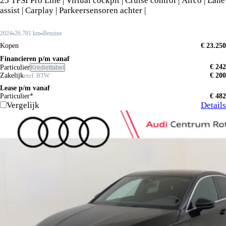
25 TFSI Pro Line | Virtual cockpit | Cruise control | Airco | Lane
assist | Carplay | Parkeersensoren achter |
2024
26.701 km
Benzine
Kopen
€ 23.250
Financieren p/m vanaf
€ 242
Particulier
Krediettabel
Zakelijk
€ 200
excl. BTW
Lease p/m vanaf
Particulier*
€ 482
Vergelijk
Details