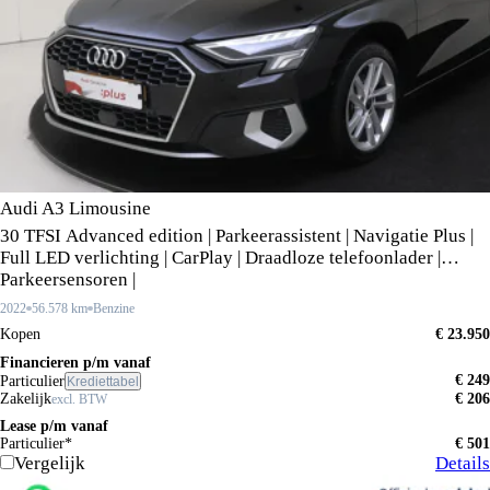
Audi A3 Limousine
30 TFSI Advanced edition | Parkeerassistent | Navigatie Plus |
Full LED verlichting | CarPlay | Draadloze telefoonlader |
Parkeersensoren |
2022
56.578 km
Benzine
Kopen
€ 23.950
Financieren p/m vanaf
€ 249
Particulier
Krediettabel
Zakelijk
€ 206
excl. BTW
Lease p/m vanaf
Particulier*
€ 501
Vergelijk
Details