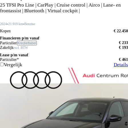
25 TFSI Pro Line | CarPlay | Cruise control | Airco | Lane- en
frontassist | Bluetooth | Virtual cockpit |
2024
21.919 km
Benzine
Kopen
€ 22.450
Financieren p/m vanaf
€ 233
Particulier
Krediettabel
Zakelijk
€ 193
excl. BTW
Lease p/m vanaf
Particulier*
€ 461
Vergelijk
Details