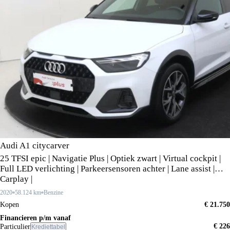
Audi A1 citycarver
25 TFSI epic | Navigatie Plus | Optiek zwart | Virtual cockpit |
Full LED verlichting | Parkeersensoren achter | Lane assist |
Carplay |
2020
58.124 km
Benzine
Kopen
€ 21.750
Financieren p/m vanaf
€ 226
Particulier
Krediettabel