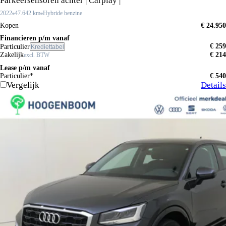
Parkeersensoren achter | Carplay |
2022
47.642 km
Hybride benzine
Kopen
€ 24.950
Financieren p/m vanaf
€ 259
Particulier
Krediettabel
Zakelijk
€ 214
excl. BTW
Lease p/m vanaf
Particulier*
€ 540
Vergelijk
Details