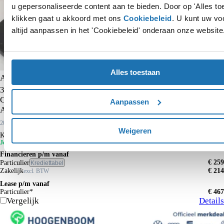
u gepersonaliseerde content aan te bieden. Door op 'Alles to
klikken gaat u akkoord met ons
Cookiebeleid
. U kunt uw vo
altijd aanpassen in het 'Cookiebeleid' onderaan onze website
Alles toestaan
Audi A1 Sportback
30 TFSI Advanced edition | Parkeersensoren achter | Cruise
Control | CarPlay | Audi virtual cockpit | Stoelverwarming |
Aanpassen
Audi sound |
2025
5.543 km
Benzine
Weigeren
Kopen
€ 24.950
€ 28.250
Je voordeel is € 3.300
Financieren p/m vanaf
€ 259
Particulier
Krediettabel
Zakelijk
€ 214
excl. BTW
Lease p/m vanaf
Particulier*
€ 467
Vergelijk
Details