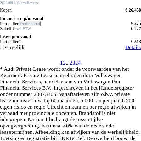
2023
60.193 km
Benzine
Kopen
€ 26.450
Financieren p/m vanaf
€ 275
Particulier
Krediettabel
Zakelijk
€ 227
excl. BTW
Lease p/m vanaf
Particulier*
€ 513
Vergelijk
Details
1
2
...
23
24
* Audi Private Lease wordt onder de voorwaarden van het
Keurmerk Private Lease aangeboden door Volkswagen
Financial Services, handelsnaam van Volkswagen Pon
Financial Services B.V., ingeschreven in het Handelsregister
onder nummer 20073305. Vanaftarieven zijn o.b.v. private
lease inclusief btw, bij 60 maanden, 5.000 km per jaar, € 500
eigen risico en regio Utrecht en kunnen per regio afwijken in
verband met provinciale opcenten. Brandstof is niet
inbegrepen. Na jaar 1 bedraagt de tussentijdse
opzegvergoeding maximaal 40% van de resterende
leasetermijnen. Afbeelding kan afwijken van de werkelijkheid.
Toetsing en registratie bij BKR te Tiel. De overheid bouwt de