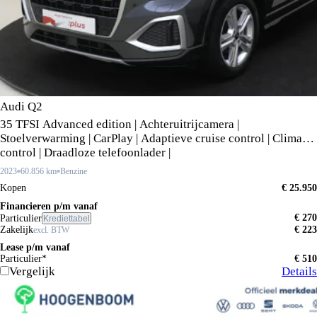
Audi Q2
35 TFSI Advanced edition | Achteruitrijcamera |
Stoelverwarming | CarPlay | Adaptieve cruise control | Climate
control | Draadloze telefoonlader |
2023
60.856 km
Benzine
Kopen
€ 25.950
Financieren p/m vanaf
€ 270
Particulier
Krediettabel
Zakelijk
€ 223
excl. BTW
Lease p/m vanaf
Particulier*
€ 510
Vergelijk
Details