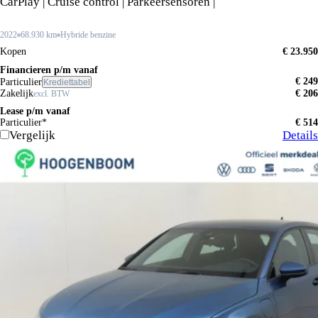
CarPlay | Cruise control | Parkeersensoren |
2022
68.930 km
Hybride benzine
Kopen
€ 23.950
Financieren p/m vanaf
€ 249
Particulier
Krediettabel
Zakelijk
€ 206
excl. BTW
Lease p/m vanaf
Particulier*
€ 514
Vergelijk
Details