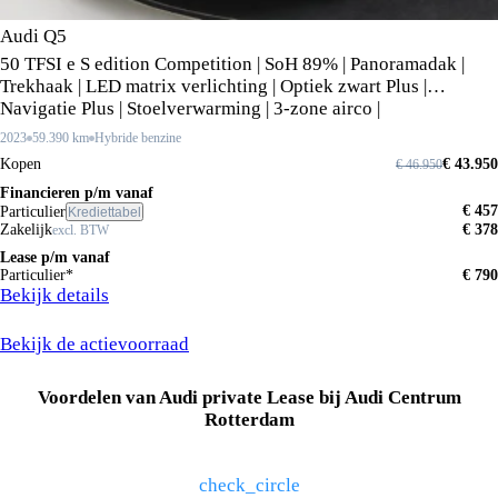
Audi Q5
50 TFSI e S edition Competition | SoH 89% | Panoramadak |
Trekhaak | LED matrix verlichting | Optiek zwart Plus |
Navigatie Plus | Stoelverwarming | 3-zone airco |
Achteruitrijcamera |
2023
59.390 km
Hybride benzine
Kopen
€ 43.950
€ 46.950
Financieren p/m vanaf
€ 457
Particulier
Krediettabel
Zakelijk
€ 378
excl. BTW
Lease p/m vanaf
Particulier*
€ 790
Bekijk details
Bekijk de actievoorraad
Audi Private Lease deals
Voordelen van Audi private Lease bij Audi Centrum
Rotterdam
check_circle