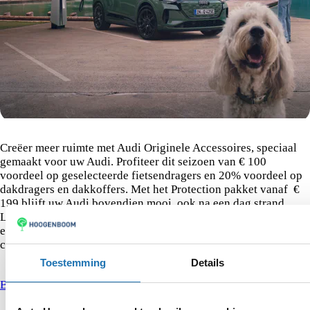
Zomeracties Audi
Creëer meer ruimte met Audi Originele Accessoires, speciaal
gemaakt voor uw Audi. Profiteer dit seizoen van € 100
voordeel op geselecteerde fietsendragers en 20% voordeel op
dakdragers en dakkoffers. Met het Protection pakket vanaf €
199 blijft uw Audi bovendien mooi, ook na een dag strand.
Last van pollen? Plan uw airco onderhoud nu vanaf € 149 en
ervaar elke rit opnieuw de verademing. Vraag ons naar het
complete aanbod voor uw Audi.
Toestemming
Details
Bekijk alle zomeracties
Audi Last Call: Voordeel tot wel €