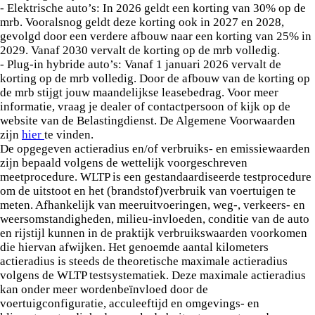
- Elektrische auto’s: In 2026 geldt een korting van 30% op de
mrb. Vooralsnog geldt deze korting ook in 2027 en 2028,
gevolgd door een verdere afbouw naar een korting van 25% in
2029. Vanaf 2030 vervalt de korting op de mrb volledig.
- Plug-in hybride auto’s: Vanaf 1 januari 2026 vervalt de
korting op de mrb volledig. Door de afbouw van de korting op
de mrb stijgt jouw maandelijkse leasebedrag. Voor meer
informatie, vraag je dealer of contactpersoon of kijk op de
website van de Belastingdienst. De Algemene Voorwaarden
zijn
hier
te vinden.
De opgegeven actieradius en/of verbruiks- en emissiewaarden
zijn bepaald volgens de wettelijk voorgeschreven
meetprocedure. WLTP is een gestandaardiseerde testprocedure
om de uitstoot en het (brandstof)verbruik van voertuigen te
meten. Afhankelijk van meeruitvoeringen, weg-, verkeers- en
weersomstandigheden, milieu-invloeden, conditie van de auto
en rijstijl kunnen in de praktijk verbruikswaarden voorkomen
die hiervan afwijken. Het genoemde aantal kilometers
actieradius is steeds de theoretische maximale actieradius
volgens de WLTP testsystematiek. Deze maximale actieradius
kan onder meer wordenbeïnvloed door de
voertuigconfiguratie, acculeeftijd en omgevings- en