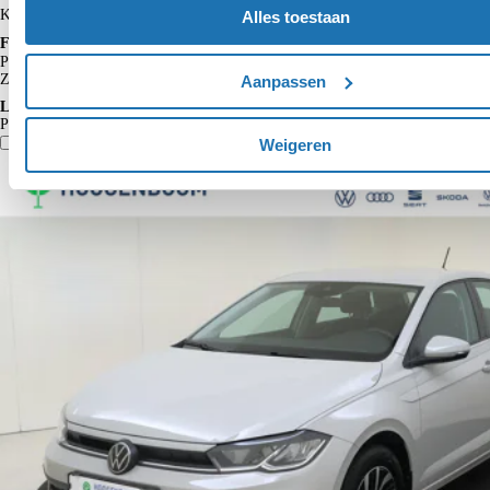
Kopen
€ 17.950
Alles toestaan
Financieren p/m vanaf
€ 187
Particulier
Krediettabel
Zakelijk
€ 154
Aanpassen
excl. BTW
Lease p/m vanaf
Particulier*
€ 411
Vergelijk
Details
Weigeren