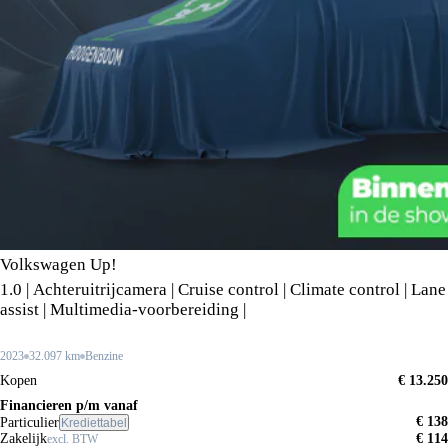
Volkswagen Up!
1.0 | Achteruitrijcamera | Cruise control | Climate control | Lane
assist | Multimedia-voorbereiding |
2023
32.097 km
Benzine
Kopen
€ 13.250
Financieren p/m vanaf
€ 138
Particulier
Krediettabel
Zakelijk
€ 114
excl. BTW