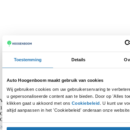
Toestemming
Details
Ov
Auto Hoogenboom maakt gebruik van cookies
Wij gebruiken cookies om uw gebruikerservaring te verbete
u gepersonaliseerde content aan te bieden. Door op 'Alles to
Volkswagen Polo
klikken gaat u akkoord met ons
Cookiebeleid
. U kunt uw vo
1.0 TSI Life | Adaptieve cruise control | Digital cockpit |
altijd aanpassen in het 'Cookiebeleid' onderaan onze website
Climate control | Lane assist | Parkeersensoren voor en achter |
Carplay | DAB+ radio |
2023
50.048 km
Benzine