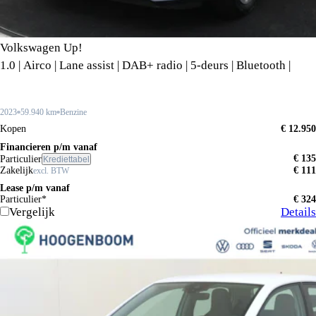
Volkswagen Up!
1.0 | Airco | Lane assist | DAB+ radio | 5-deurs | Bluetooth |
2023
59.940 km
Benzine
Kopen
€ 12.950
Financieren p/m vanaf
€ 135
Particulier
Krediettabel
Zakelijk
€ 111
excl. BTW
Lease p/m vanaf
Particulier*
€ 324
Vergelijk
Details