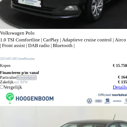
Volkswagen Polo
1.0 TSI Comfortline | CarPlay | Adaptieve cruise control | Airco
| Front assist | DAB radio | Bluetooth |
2021
65.683 km
Benzine
Kopen
€ 15.750
Financieren p/m vanaf
€ 164
Particulier
Krediettabel
Zakelijk
€ 135
excl. BTW
Vergelijk
Details