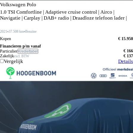
Volkswagen Polo
1.0 TSI Comfortline | Adaptieve cruise control | Airco |
Navigatie | Carplay | DAB+ radio | Draadloze telefoon lader |
2021
37.508 km
Benzine
Kopen
€ 15.950
Financieren p/m vanaf
€ 166
Particulier
Krediettabel
Zakelijk
€ 137
excl. BTW
Vergelijk
Details