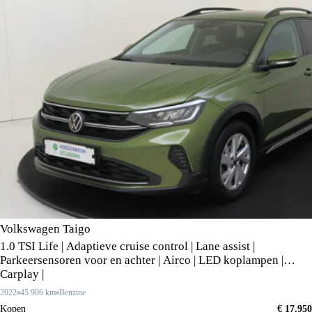
Volkswagen Taigo
1.0 TSI Life | Adaptieve cruise control | Lane assist |
Parkeersensoren voor en achter | Airco | LED koplampen |
Carplay |
2022
45.906 km
Benzine
Kopen
€ 17.950