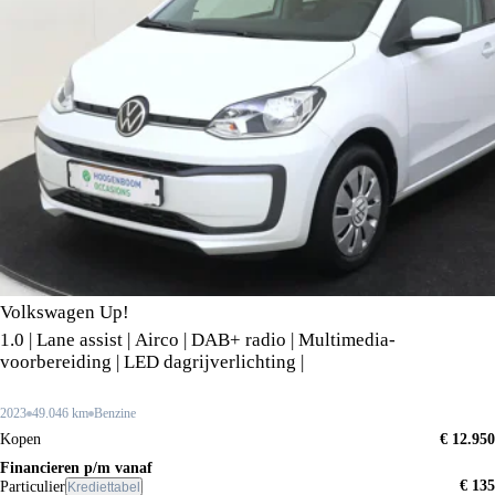
Volkswagen Up!
1.0 | Lane assist | Airco | DAB+ radio | Multimedia-
voorbereiding | LED dagrijverlichting |
2023
49.046 km
Benzine
Kopen
€ 12.950
Financieren p/m vanaf
€ 135
Particulier
Krediettabel