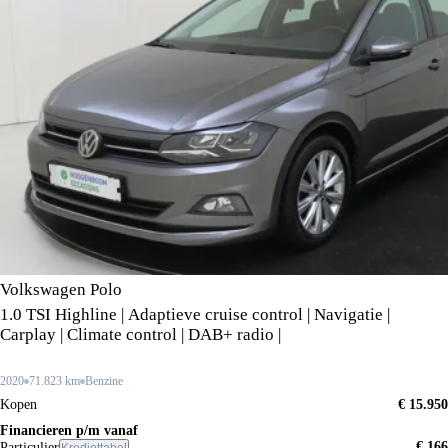
Volkswagen Polo
1.0 TSI Highline | Adaptieve cruise control | Navigatie |
Carplay | Climate control | DAB+ radio |
2020
71.823 km
Benzine
Kopen
€ 15.950
Financieren p/m vanaf
€ 166
Particulier
Krediettabel