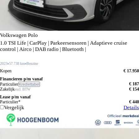
Volkswagen Polo
1.0 TSI Life | CarPlay | Parkeersensoren | Adaptieve cruise
control | Airco | DAB radio | Bluetooth |
2023
57.738 km
Benzine
Kopen
€ 17.950
Financieren p/m vanaf
€ 187
Particulier
Krediettabel
Zakelijk
€ 154
excl. BTW
Lease p/m vanaf
Particulier*
€ 440
Vergelijk
Details