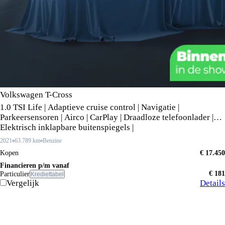
Volkswagen T-Cross
1.0 TSI Life | Adaptieve cruise control | Navigatie |
Parkeersensoren | Airco | CarPlay | Draadloze telefoonlader |
Elektrisch inklapbare buitenspiegels |
2021
63.789 km
Benzine
Kopen
€ 17.450
Financieren p/m vanaf
€ 181
Particulier
Krediettabel
Vergelijk
Details