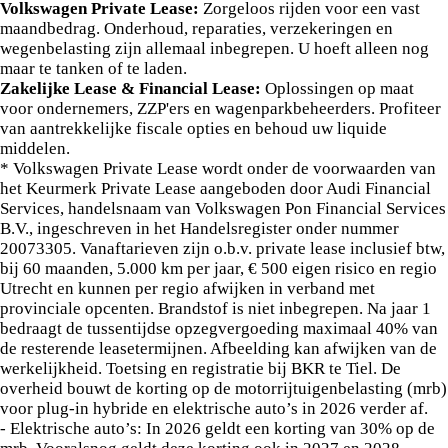
Volkswagen Private Lease:
Zorgeloos rijden voor een vast
maandbedrag. Onderhoud, reparaties, verzekeringen en
wegenbelasting zijn allemaal inbegrepen. U hoeft alleen nog
maar te tanken of te laden.
Zakelijke Lease & Financial Lease:
Oplossingen op maat
voor ondernemers, ZZP'ers en wagenparkbeheerders. Profiteer
van aantrekkelijke fiscale opties en behoud uw liquide
middelen.
* Volkswagen Private Lease wordt onder de voorwaarden van
het Keurmerk Private Lease aangeboden door Audi Financial
Services, handelsnaam van Volkswagen Pon Financial Services
B.V., ingeschreven in het Handelsregister onder nummer
20073305. Vanaftarieven zijn o.b.v. private lease inclusief btw,
bij 60 maanden, 5.000 km per jaar, € 500 eigen risico en regio
Utrecht en kunnen per regio afwijken in verband met
provinciale opcenten. Brandstof is niet inbegrepen. Na jaar 1
bedraagt de tussentijdse opzegvergoeding maximaal 40% van
de resterende leasetermijnen. Afbeelding kan afwijken van de
werkelijkheid. Toetsing en registratie bij BKR te Tiel. De
overheid bouwt de korting op de motorrijtuigenbelasting (mrb)
voor plug-in hybride en elektrische auto’s in 2026 verder af.
- Elektrische auto’s: In 2026 geldt een korting van 30% op de