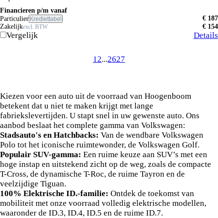
Financieren p/m vanaf
€ 187
Particulier
Krediettabel
Zakelijk
€ 154
excl. BTW
Vergelijk
Details
1
2
...
26
27
Alle iconische Volkswagen modellen
direct leverbaar
Kiezen voor een auto uit de voorraad van Hoogenboom
betekent dat u niet te maken krijgt met lange
fabriekslevertijden. U stapt snel in uw gewenste auto. Ons
aanbod beslaat het complete gamma van Volkswagen:
Stadsauto's en Hatchbacks:
Van de wendbare Volkswagen
Polo tot het iconische ruimtewonder, de Volkswagen Golf.
Populair SUV-gamma:
Een ruime keuze aan SUV’s met een
hoge instap en uitstekend zicht op de weg, zoals de compacte
T-Cross, de dynamische T-Roc, de ruime Tayron en de
veelzijdige Tiguan.
100% Elektrische ID.-familie:
Ontdek de toekomst van
mobiliteit met onze voorraad volledig elektrische modellen,
waaronder de ID.3, ID.4, ID.5 en de ruime ID.7.