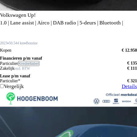
Volkswagen Up!
1.0 | Lane assist | Airco | DAB radio | 5-deurs | Bluetooth |
2023
50.544 km
Benzine
Kopen
€ 12.950
Financieren p/m vanaf
€ 135
Particulier
Krediettabel
Zakelijk
€ 111
excl. BTW
Lease p/m vanaf
Particulier*
€ 321
Vergelijk
Details