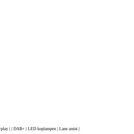
1.0 EcoTSI Style Business Connect | Virtual cockpit | Cruise control | Parkeersensoren achter | Carplay | | DAB+ | LED koplampen | Lane assist |