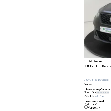
Elektrisch bedienbare ramen achter
29
Elektrisch bedienbare ramen voor
50
Elektrisch bedienbare ramen voor en achter
22
Elektrisch inklapbare buitenspiegels
33
Elektrisch verstelbare bestuurdersstoel met
1
geheugen
Elektrisch verstelbare buitenspiegels
73
Fabrieksgarantie
49
SEAT Arona
Geluidssysteem
1
1.0 EcoTSI Referenc
Getint glas
35
Grootlichtassistent
22
2024
32.443 km
Benzine
Kopen
Hill-hold control
70
Financieren p/m vana
Particulier
Krediettabel
Hoofdairbags voor
73
Zakelijk
excl. BTW
Lease p/m vanaf
Hoofdairbags voor en achter
73
Particulier*
Vergelijk