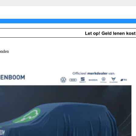
Schadeherstel
Schadeherstel
Ruitservice
onden