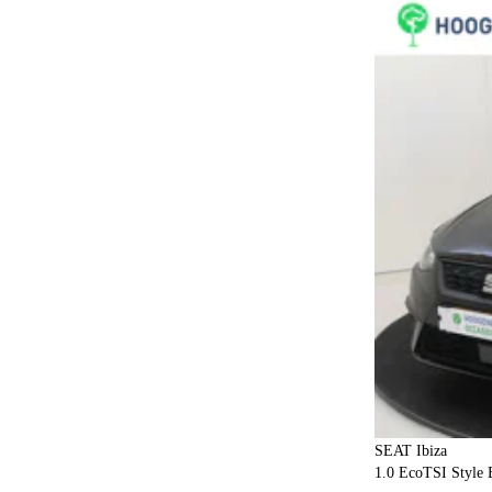
In hoogte verstelbare bestuurdersstoel
34
In hoogte verstelbare voorstoelen
39
Keyless entry
18
Keyless start
27
Knieairbags
25
Koplampen met wis-was installatie
1
Koplampreiniging
1
Koplampsproeiers
1
LED achterlichten
65
LED dagrijverlichting
73
LED koplampen
73
Lederen bekleding
1
Lederen stuurwiel
60
SEAT Ibiza
Lederen versnellingspook
9