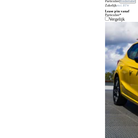
Particulier
Krediettabel
Zakelijk
excl. BTW
Airbag bestuurder
73
Lease p/m vanaf
Particulier*
Airbag passagier
Vergelijk
73
Airconditioning
31
Airconditioning achter
16
Alarmsysteem
73
Alarmsysteem klasse I
72
Alcantara bekleding
10
Android Auto
73
Anti-slipregeling
50
Antiblokkeersysteem
73
Apple CarPlay
73
Automatisch dimmende binnenspiegel
56
Automatisch noodremsysteem
73