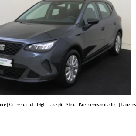
e | Cruise control | Digital cockpit | Airco | Parkeersensoren achter | Lane ass
f