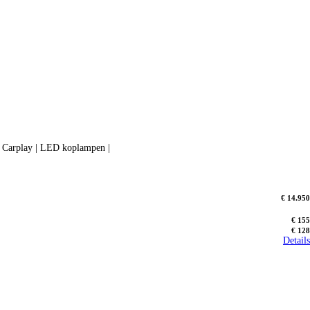
 | Carplay | LED koplampen |
€ 14.950
€ 155
€ 128
Details