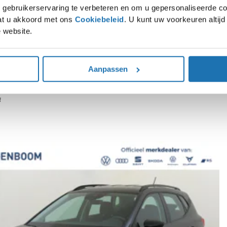
gebruikerservaring te verbeteren en om u gepersonaliseerde co
gaat u akkoord met ons
Cookiebeleid
. U kunt uw voorkeuren altij
 website.
e | CarPlay | Virtual cockpit | Airco | Parkeersensoren achter | Lane- en frontas
Aanpassen
f