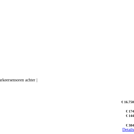
arkeersensoren achter |
€ 16.750
€ 174
€ 144
€ 384
Details