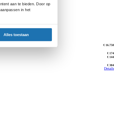
ntent aan te bieden. Door op
d aanpassen in het
sist | Cruise control |
Alles toestaan
€ 16.750
€ 174
€ 144
€ 384
Details