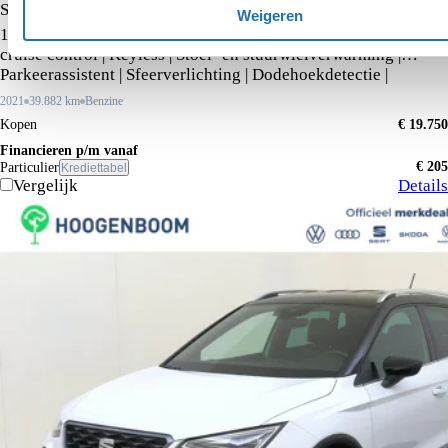
SEAT Leon
Weigeren
1.0 TSI FR Business Intense | Achteruitrijcamera | Adaptieve
cruise control | Keyless | Stoel- en stuurwielverwarming |
Parkeerassistent | Sfeerverlichting | Dodehoekdetectie |
2021
39.882 km
Benzine
Kopen
€ 19.750
Financieren p/m vanaf
€ 205
Particulier
Krediettabel
Vergelijk
Details