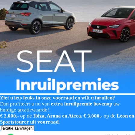
Ziet u iets leuks in onze voorraad en wilt u inruilen?
Dan profiteert u nu van
extra inruilpremie bovenop
uw
huidige taxatiewaarde!
€ 2.000,-
op de
Ibiza, Arona en Ateca. € 3.000,-
op de
Leon en
Sportstourer uit voorraad.
Taxatie aanvragen!