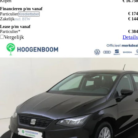
Kopen
€ 16.750
Financieren p/m vanaf
€ 174
Particulier
Krediettabel
Zakelijk
€ 144
excl. BTW
Lease p/m vanaf
Particulier*
€ 384
Vergelijk
Details