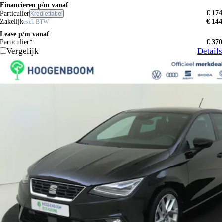
Financieren p/m vanaf
€ 174
Particulier
Krediettabel
Zakelijk
€ 144
excl. BTW
Lease p/m vanaf
Particulier*
€ 370
Vergelijk
Details