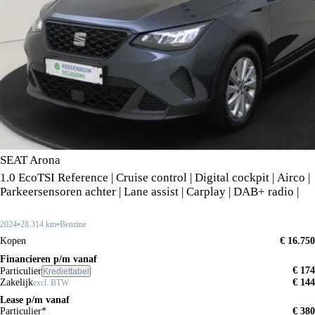
SEAT Arona
1.0 EcoTSI Reference | Cruise control | Digital cockpit | Airco |
Parkeersensoren achter | Lane assist | Carplay | DAB+ radio |
2024
28.314 km
Benzine
Kopen
€ 16.750
Financieren p/m vanaf
€ 174
Particulier
Krediettabel
Zakelijk
€ 144
excl. BTW
Lease p/m vanaf
Particulier*
€ 380