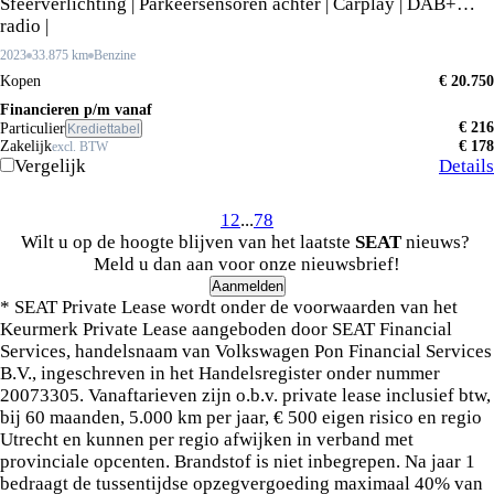
Sfeerverlichting | Parkeersensoren achter | Carplay | DAB+
radio |
2023
33.875 km
Benzine
Kopen
€ 20.750
Financieren p/m vanaf
€ 216
Particulier
Krediettabel
Zakelijk
€ 178
excl. BTW
Vergelijk
Details
1
2
...
7
8
Wilt u op de hoogte blijven van het laatste
SEAT
nieuws?
Meld u dan aan voor onze nieuwsbrief!
Aanmelden
* SEAT Private Lease wordt onder de voorwaarden van het
Keurmerk Private Lease aangeboden door SEAT Financial
Services, handelsnaam van Volkswagen Pon Financial Services
B.V., ingeschreven in het Handelsregister onder nummer
20073305. Vanaftarieven zijn o.b.v. private lease inclusief btw,
bij 60 maanden, 5.000 km per jaar, € 500 eigen risico en regio
Utrecht en kunnen per regio afwijken in verband met
provinciale opcenten. Brandstof is niet inbegrepen. Na jaar 1
bedraagt de tussentijdse opzegvergoeding maximaal 40% van