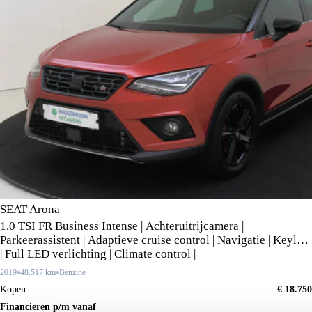
SEAT Arona
1.0 TSI FR Business Intense | Achteruitrijcamera |
Parkeerassistent | Adaptieve cruise control | Navigatie | Keyless
| Full LED verlichting | Climate control |
2019
48.517 km
Benzine
Kopen
€ 18.750
Financieren p/m vanaf