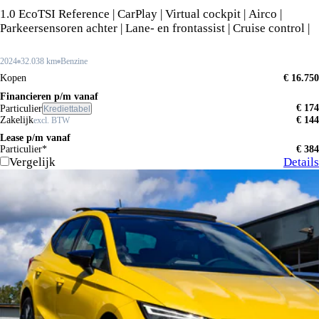
1.0 EcoTSI Reference | CarPlay | Virtual cockpit | Airco |
Parkeersensoren achter | Lane- en frontassist | Cruise control |
2024
32.038 km
Benzine
Kopen
€ 16.750
Financieren p/m vanaf
€ 174
Particulier
Krediettabel
Zakelijk
€ 144
excl. BTW
Lease p/m vanaf
Particulier*
€ 384
Vergelijk
Details