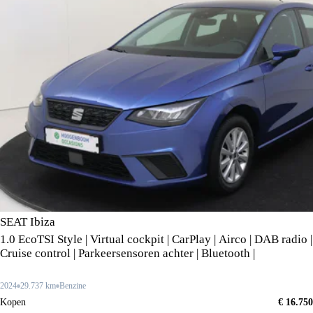
SEAT Ibiza
1.0 EcoTSI Style | Virtual cockpit | CarPlay | Airco | DAB radio |
Cruise control | Parkeersensoren achter | Bluetooth |
2024
29.737 km
Benzine
Kopen
€ 16.750