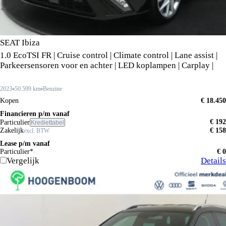
SEAT Ibiza
1.0 EcoTSI FR | Cruise control | Climate control | Lane assist |
Parkeersensoren voor en achter | LED koplampen | Carplay |
2023
50.599 km
Benzine
Kopen
€ 18.450
Financieren p/m vanaf
€ 192
Particulier
Krediettabel
Zakelijk
€ 158
excl. BTW
Lease p/m vanaf
Particulier*
€ 0
Vergelijk
Details