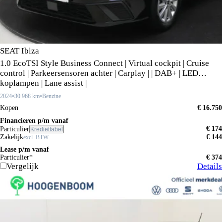
SEAT Ibiza
1.0 EcoTSI Style Business Connect | Virtual cockpit | Cruise
control | Parkeersensoren achter | Carplay | | DAB+ | LED
koplampen | Lane assist |
2024
30.968 km
Benzine
Kopen
€ 16.750
Financieren p/m vanaf
€ 174
Particulier
Krediettabel
Zakelijk
€ 144
excl. BTW
Lease p/m vanaf
Particulier*
€ 374
Vergelijk
Details