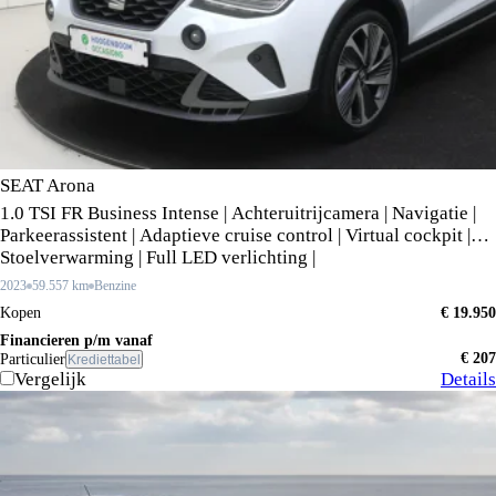
SEAT Arona
1.0 TSI FR Business Intense | Achteruitrijcamera | Navigatie |
Parkeerassistent | Adaptieve cruise control | Virtual cockpit |
Stoelverwarming | Full LED verlichting |
2023
59.557 km
Benzine
Kopen
€ 19.950
Financieren p/m vanaf
€ 207
Particulier
Krediettabel
Vergelijk
Details