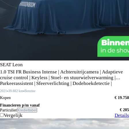
SEAT Leon
1.0 TSI FR Business Intense | Achteruitrijcamera | Adaptieve
cruise control | Keyless | Stoel- en stuurwielverwarming |
Parkeerassistent | Sfeerverlichting | Dodehoekdetectie |
2021
39.882 km
Benzine
Kopen
€ 19.750
Financieren p/m vanaf
€ 205
Particulier
Krediettabel
Vergelijk
Details