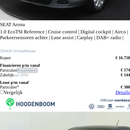
SEAT Arona
1.0 EcoTSI Reference | Cruise control | Digital cockpit | Airco |
Parkeersensoren achter | Lane assist | Carplay | DAB+ radio |
2024
28.314 km
Benzine
Kopen
€ 16.750
Financieren p/m vanaf
€ 174
Particulier
Krediettabel
Zakelijk
€ 144
excl. BTW
Lease p/m vanaf
Particulier*
€ 380
Vergelijk
Details