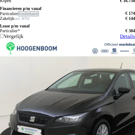
Kopen
€ 16.750
Financieren p/m vanaf
€ 174
Particulier
Krediettabel
Zakelijk
€ 144
excl. BTW
Lease p/m vanaf
Particulier*
€ 384
Vergelijk
Details