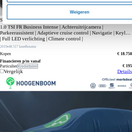
Weigeren
SEAT Arona
1.0 TSI FR Business Intense | Achteruitrijcamera |
Parkeerassistent | Adaptieve cruise control | Navigatie | Keyless
| Full LED verlichting | Climate control |
2019
48.517 km
Benzine
Kopen
€ 18.750
Financieren p/m vanaf
€ 195
Particulier
Krediettabel
Vergelijk
Details