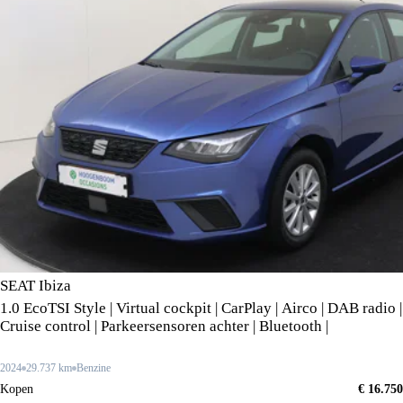
SEAT Ibiza
1.0 EcoTSI Style | Virtual cockpit | CarPlay | Airco | DAB radio |
Cruise control | Parkeersensoren achter | Bluetooth |
2024
29.737 km
Benzine
Kopen
€ 16.750