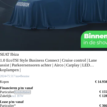
SEAT Ibiza
1.0 EcoTSI Style Business Connect | Cruise control | Lane
assist | Parkeersensoren achter | Airco | Carplay | LED
koplampen |
2024
75.517 km
Benzine
Kopen
€ 14.950
Financieren p/m vanaf
€ 155
Particulier
Krediettabel
Zakelijk
€ 128
excl. BTW
Lease p/m vanaf
Particulier*
€ 366