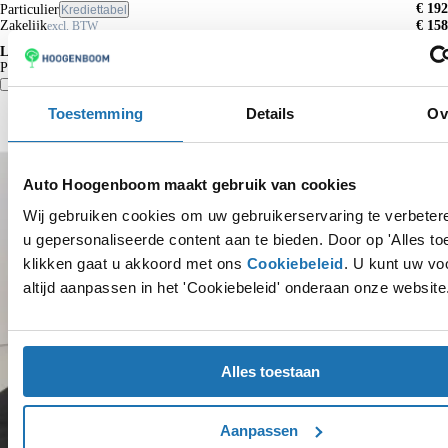
€ 192
Particulier
Krediettabel
Zakelijk
€ 158
excl. BTW
Lease p/m vanaf
Particulier*
€ 0
Vergelijk
Details
Toestemming
Details
Ov
Auto Hoogenboom maakt gebruik van cookies
Wij gebruiken cookies om uw gebruikerservaring te verbete
u gepersonaliseerde content aan te bieden. Door op 'Alles to
klikken gaat u akkoord met ons
Cookiebeleid
. U kunt uw vo
altijd aanpassen in het 'Cookiebeleid' onderaan onze website
Alles toestaan
Aanpassen