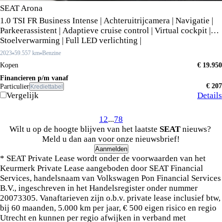
SEAT Arona
1.0 TSI FR Business Intense | Achteruitrijcamera | Navigatie |
Parkeerassistent | Adaptieve cruise control | Virtual cockpit |
Stoelverwarming | Full LED verlichting |
2023
59.557 km
Benzine
Kopen
€ 19.950
Financieren p/m vanaf
€ 207
Particulier
Krediettabel
Vergelijk
Details
1
2
...
7
8
Wilt u op de hoogte blijven van het laatste
SEAT
nieuws?
Meld u dan aan voor onze nieuwsbrief!
Aanmelden
* SEAT Private Lease wordt onder de voorwaarden van het
Keurmerk Private Lease aangeboden door SEAT Financial
Services, handelsnaam van Volkswagen Pon Financial Services
B.V., ingeschreven in het Handelsregister onder nummer
20073305. Vanaftarieven zijn o.b.v. private lease inclusief btw,
bij 60 maanden, 5.000 km per jaar, € 500 eigen risico en regio
Utrecht en kunnen per regio afwijken in verband met