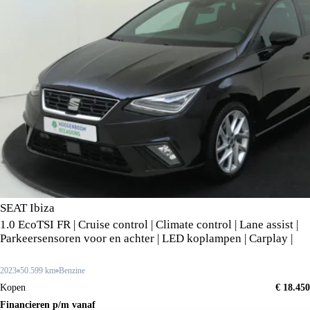
SEAT Ibiza
1.0 EcoTSI FR | Cruise control | Climate control | Lane assist |
Parkeersensoren voor en achter | LED koplampen | Carplay |
2023
50.599 km
Benzine
Kopen
€ 18.450
Financieren p/m vanaf