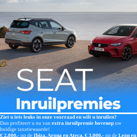
Ziet u iets leuks in onze voorraad en wilt u inruilen?
Dan profiteert u nu van
extra inruilpremie bovenop
uw
huidige taxatiewaarde!
€ 2.000,-
op de
Ibiza, Arona en Ateca. € 3.000,-
op de
Leon en