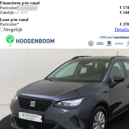
Financieren p/m vanaf
€ 174
Particulier
Krediettabel
Zakelijk
€ 144
excl. BTW
Lease p/m vanaf
Particulier*
€ 370
Vergelijk
Details