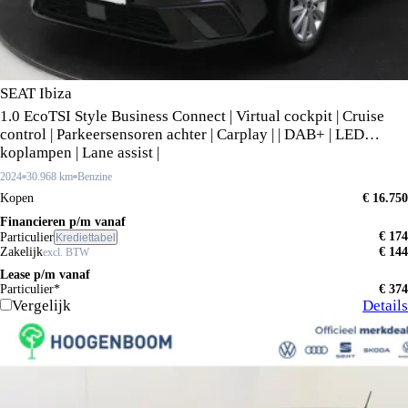
SEAT Ibiza
1.0 EcoTSI Style Business Connect | Virtual cockpit | Cruise
control | Parkeersensoren achter | Carplay | | DAB+ | LED
koplampen | Lane assist |
2024
30.968 km
Benzine
Kopen
€ 16.750
Financieren p/m vanaf
€ 174
Particulier
Krediettabel
Zakelijk
€ 144
excl. BTW
Lease p/m vanaf
Particulier*
€ 374
Vergelijk
Details