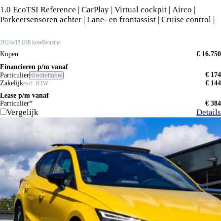
1.0 EcoTSI Reference | CarPlay | Virtual cockpit | Airco |
Parkeersensoren achter | Lane- en frontassist | Cruise control |
2024
32.038 km
Benzine
Kopen
€ 16.750
Financieren p/m vanaf
€ 174
Particulier
Krediettabel
Zakelijk
€ 144
excl. BTW
Lease p/m vanaf
Particulier*
€ 384
Vergelijk
Details