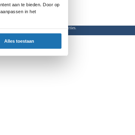
ntent aan te bieden. Door op
d aanpassen in het
ar, hoge kortingen en aantrekkelijke acties.
Alles toestaan