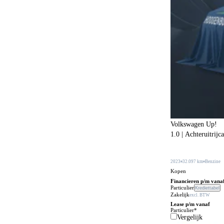
Botspreventiesysteem
648
Botswaarschuwingsysteem
520
Buitenspiegels in carrosseriekleur
312
Buitentemperatuurmeter
38
Bumpers in carrosseriekleur
218
Carkit
110
Centrale deurvergrendeling
24
Centrale deurvergrendeling afstandbediend
466
Volkswagen Up!
1.0 | Achteruitrijc
Climate control
603
Comfortstoelen
171
2023
32.097 km
Benzine
Connected services
Kopen
653
Financieren p/m vana
Cruise control
Particulier
Krediettabel
242
Zakelijk
excl. BTW
DVD speler
Lease p/m vanaf
3
Particulier*
Vergelijk
Dakrails
478