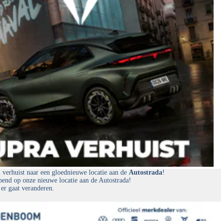
erhuist naar een gloednieuwe locatie aan de
Autostrada
!
end op onze nieuwe locatie aan de Autostrada!
 er gaat veranderen.