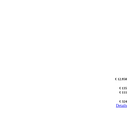
€ 12.950
€ 135
€ 111
€ 324
Details