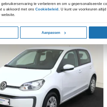
gebruikerservaring te verbeteren en om u gepersonaliseerde co
gaat u akkoord met ons
Cookiebeleid
. U kunt uw voorkeuren altij
 website.
rpe voorraaddeals op SEAT, Škoda, Volkswagen en Audi modellen. Direct leverba
Aanpassen