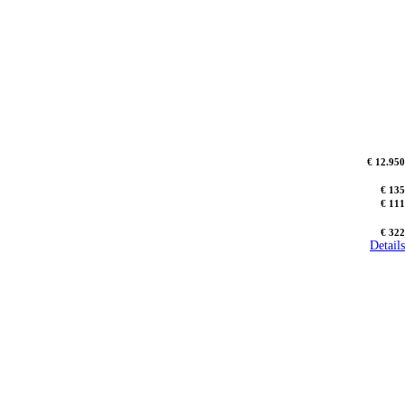
€ 12.950
€ 135
€ 111
€ 322
Details