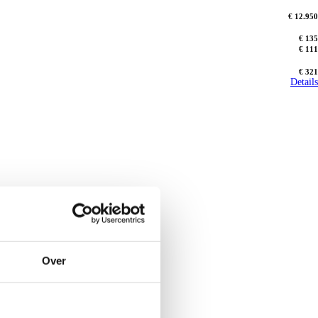
€ 12.950
€ 135
€ 111
€ 321
Details
Over