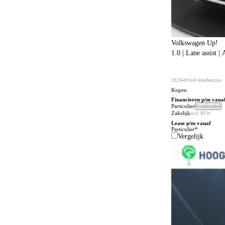
BOVAG garantie (12 maanden)
215
Bagageafdekking
180
Volkswagen Up!
Bagagescheidingsnet
105
1.0 | Lane assist 
Bandenreparatieset
178
Bandenspanningscontrole
2023
49.046 km
Benzine
874
Kopen
Bestuurdersstoel in hoogte verstelbaar
337
Financieren p/m vana
Particulier
Krediettabel
Zakelijk
Bestuurdersstoel met massagefunctie
excl. BTW
55
Lease p/m vanaf
Particulier*
Bi-xenon verlichting
1
Vergelijk
Bijrijdersstoel met neerklapbare rugleuning
31
Bluetooth carkit
79
Bochtenverlichting
399
Boordcomputer
203
Boordgereedschap
21